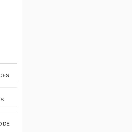
LDES
ES
O DE