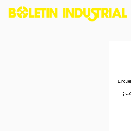
Encuen
¡ C