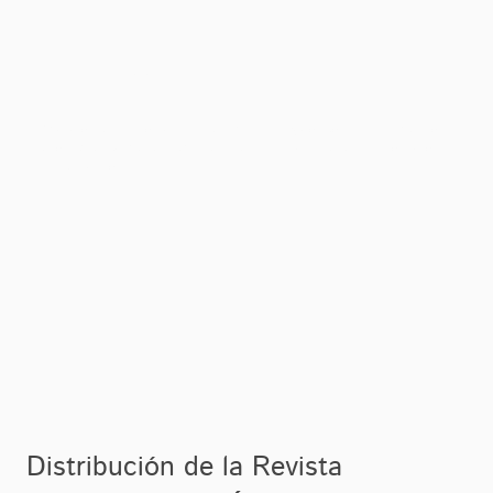
Newsletter Industrial
Publicación y difusión cuatrimestral a 46,768 correos industriales por
medio del e-newsletter, de las empresas anunciantes y sus productos
más destacados.
Distribución de la Revista