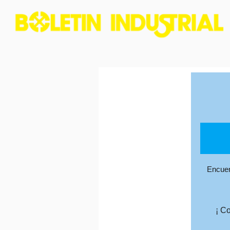
Encuen
¡ C