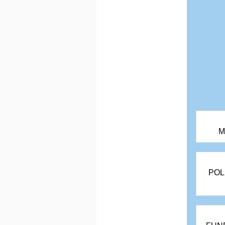
M
POL