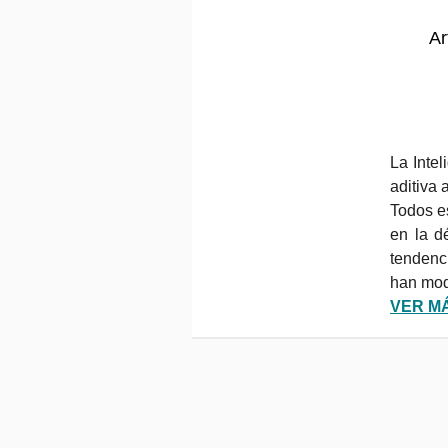
Ar
La Intel
aditiva 
Todos es
en la d
tendenc
han mod
VER M