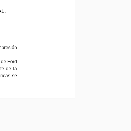
AL.
impresión
n de Ford
te de la
ricas se