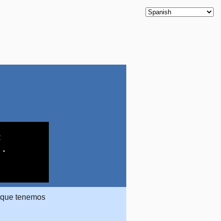
Productos
Nuestros Clientes
Contáctanos
Blog
:
 ·
s que tenemos