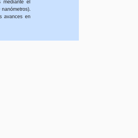
as mediante el
0 nanómetros).
es avances en