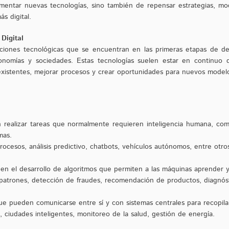
mentar nuevas tecnologías, sino también de repensar estrategias, m
s digital.
Digital
ciones tecnológicas que se encuentran en las primeras etapas de des
economías y sociedades. Estas tecnologías suelen estar en continuo 
existentes, mejorar procesos y crear oportunidades para nuevos model
 realizar tareas que normalmente requieren inteligencia humana, co
omas.
ocesos, análisis predictivo, chatbots, vehículos autónomos, entre otro
n el desarrollo de algoritmos que permiten a las máquinas aprender y 
patrones, detección de fraudes, recomendación de productos, diagnós
e pueden comunicarse entre sí y con sistemas centrales para recopila
, ciudades inteligentes, monitoreo de la salud, gestión de energía.