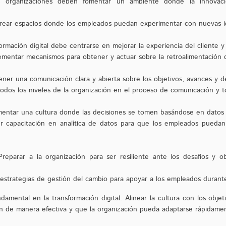
 organizaciones deben fomentar un ambiente donde la innovació
rear espacios donde los empleados puedan experimentar con nuevas ide
ormación digital debe centrarse en mejorar la experiencia del cliente y
ementar mecanismos para obtener y actuar sobre la retroalimentación d
ner una comunicación clara y abierta sobre los objetivos, avances y des
a todos los niveles de la organización en el proceso de comunicación y 
entar una cultura donde las decisiones se tomen basándose en datos y 
er capacitación en analítica de datos para que los empleados pueda
 Preparar a la organización para ser resiliente ante los desafíos y 
strategias de gestión del cambio para apoyar a los empleados durante 
ndamental en la transformación digital. Alinear la cultura con los objet
en de manera efectiva y que la organización pueda adaptarse rápidam