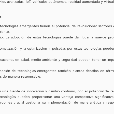
les avanzadas, IoT, vehículos autónomos, realidad aumentada y virtual
s
 tecnologías emergentes tienen el potencial de revolucionar sectores 
miento.
o: La adopción de estas tecnologías puede dar lugar a nuevos prod
tomatización y la optimización impulsadas por estas tecnologías pueden
icaciones en salud, medio ambiente y seguridad pueden tener un impac
dopción de tecnologías emergentes también plantea desafíos en térm
s de manera responsable.
 una fuente de innovación y cambio continuo, con el potencial de r
nologías pueden proporcionar una ventaja competitiva significativa 
rgo, es crucial gestionar su implementación de manera ética y respo