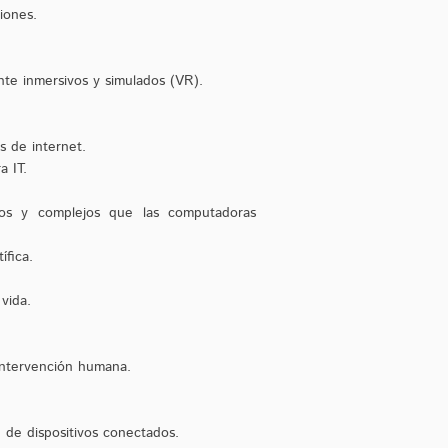
ciones.
nte inmersivos y simulados (VR).
és de internet.
a IT.
idos y complejos que las computadoras
ífica.
 vida.
 intervención humana.
 de dispositivos conectados.