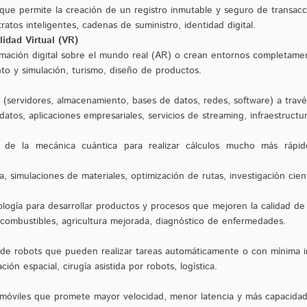
o que permite la creación de un registro inmutable y seguro de transac
atos inteligentes, cadenas de suministro, identidad digital.
idad Virtual (VR)
mación digital sobre el mundo real (AR) o crean entornos completame
to y simulación, turismo, diseño de productos.
s (servidores, almacenamiento, bases de datos, redes, software) a trav
tos, aplicaciones empresariales, servicios de streaming, infraestructur
ios de la mecánica cuántica para realizar cálculos mucho más ráp
, simulaciones de materiales, optimización de rutas, investigación cient
iología para desarrollar productos y procesos que mejoren la calidad de
iocombustibles, agricultura mejorada, diagnóstico de enfermedades.
 de robots que pueden realizar tareas automáticamente o con mínima
ión espacial, cirugía asistida por robots, logística.
 móviles que promete mayor velocidad, menor latencia y más capacidad