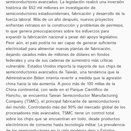
semiconductores avanzados. La legislación realizó una inversión
histórica de $52 mil millones en investigación de
semiconductores estadounidenses, fabricación y desarrollo de la
fuerza laboral. Más de un año después, nuevos proyectos
enfrentan retrasos en la construcción y problemas de permisos,
lo que genera preocupaciones sobre los esfuerzos para
expandir la fabricación nacional a pesar del apoyo legislativo.
Peor aún, el país podría no ser capaz de generar suficiente
electricidad para alimentar nuevas plantas de fabricación,
dejando varados miles de millones de dólares en fondos
federales y una de sus cadenas de suministro más críticas
vulnerable. Estados Unidos importa la mayoría de sus chips de
semiconductores avanzados de Taiwán, una tendencia que la
Administración Biden intenta revertir a medida que la agresión
china hacia la isla aumenta. A poco más de 100 millas de la
China continental, con sede en el Parque Científico de
Hsinchu, se encuentra Taiwan Semiconductor Manufacturing
Company (TSMC), el principal fabricante de semiconductores
del mundo. Controlando más del 90% del mercado global de los
procesadores más avanzados, TSMC tiene un control total
sobre los chips que se encuentran en todo, desde productos
electrónicos de consumo hasta tecnología militar. La prevalencia
de los semiconductores en la vida moderna deja a Estados